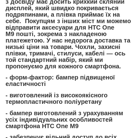
з досвіду має досить крихкий скляний
дисплей, який швидко покривається
подряпинами, а плівка приймає їх на
себе. Покупцям з інших міст ми можемо
відправити
аксесуари для
HTC One
M9 пошті, зокрема з накладеною
платежетою. У нас недорога доставка та
низькі ціни на товари. Чохли, захисні
плівки, тримачі, стилуси, кабелі — ось
той стандартний набір, який ми
пропонуємо для кожного смартфона.
- форм-фактор: бампер підвищеної
еластичності
- виготовлений із високоякісного
термопластичного поліуретану
- бампер виготовлений з урахуванням
усіх індивідуальних особливостей
смартфона HTC One M9
- забезпечує вільний доступ до всіх