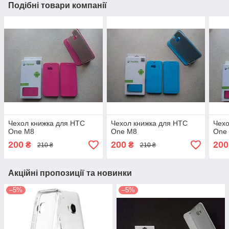
Подібні товари компанії
Чехол книжка для HTC
Чехол книжка для HTC
Чехо
One M8
One M8
One
200
200
200
₴
₴
210 ₴
210 ₴
Акційні пропозиції та новинки
–5%
–5%