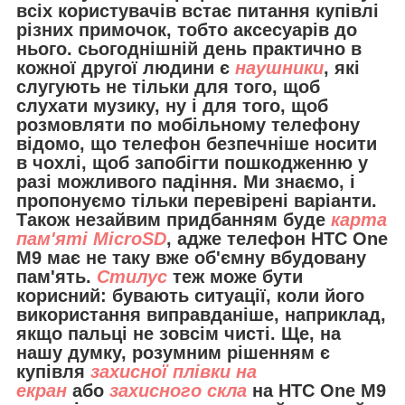
всіх користувачів встає питання купівлі
різних примочок, тобто аксесуарів до
нього. сьогоднішній день практично в
кожної другої людини є
наушники
, які
слугують не тільки для того, щоб
слухати музику, ну і для того, щоб
розмовляти по мобільному телефону
відомо, що телефон безпечніше носити
в чохлі, щоб запобігти пошкодженню у
разі можливого падіння. Ми знаємо, і
пропонуємо тільки перевірені варіанти.
Також незайвим придбанням буде
карта
пам'яті MicroSD
, адже телефон HTC One
M9 має не таку вже об'ємну вбудовану
пам'ять.
Стилус
теж може бути
корисний: бувають ситуації, коли його
використання виправданіше, наприклад,
якщо пальці не зовсім чисті. Ще, на
нашу думку, розумним рішенням є
купівля
захисної плівки на
екран
або
захисного скла
на HTC One M9