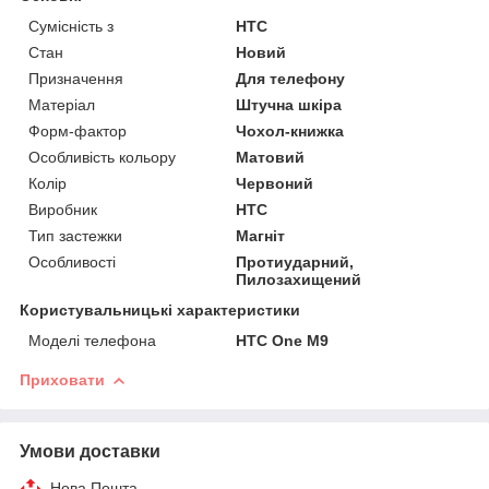
Сумісність з
HTC
Стан
Новий
Призначення
Для телефону
Матеріал
Штучна шкіра
Форм-фактор
Чохол-книжка
Особливість кольору
Матовий
Колір
Червоний
Виробник
HTC
Тип застежки
Магніт
Особливості
Протиударний,
Пилозахищений
Користувальницькі характеристики
Моделі телефона
HTC One M9
Приховати
Умови доставки
Нова Пошта