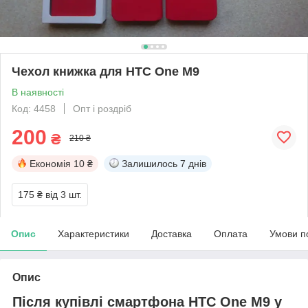
Чехол книжка для HTC One M9
В наявності
Код: 4458
Опт і роздріб
200
₴
210 ₴
Економія
10 ₴
Залишилось
7 днів
175 ₴
від 3 шт.
Опис
Характеристики
Доставка
Оплата
Умови п
Опис
Після купівлі смартфона HTC One M9 у