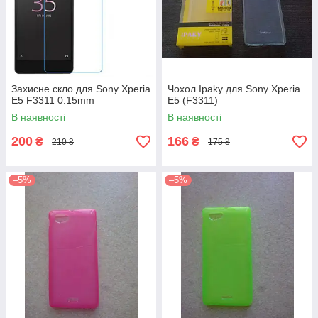
Захисне скло для Sony Xperia
Чохол Ipaky для Sony Xperia
E5 F3311 0.15mm
E5 (F3311)
В наявності
В наявності
200
166
₴
₴
210 ₴
175 ₴
–5%
–5%