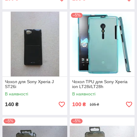
–5%
Чохол для Sony Xperia J
Чохол TPU для Sony Xperia
ST26i
ion LT28i/LT28h
В наявності
В наявності
140
100
₴
₴
105 ₴
–5%
–5%