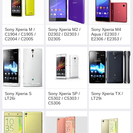
Sony Xperia M /
Sony Xperia M2 /
Sony Xperia M4
C1904 / C1905 /
D2302 / D2303 /
Aqua / E2303 /
C2004 / C2005
D2305
E2306 / E2353 /
E2312 / E2333 /
E2363
Sony Xperia S
Sony Xperia SP /
Sony Xperia TX /
LT26i
C5302 / C5303 /
LT29i
C5306
(M35h/M35c)