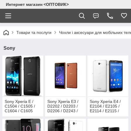
Интернет магазин <ОПТОВИК>
Товари та послуги
Чохли і аксесуари для мобільних тел
Sony
Sony Xperia E /
Sony Xperia E3 /
Sony Xperia E4 /
C1504 / C1505 /
D2202 / D2203 /
E2104 / E2105 /
C1604 / C1605
D2206 / D2243 /
E2114 / E2115 /
D2212
E2124