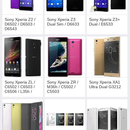
Sony Xperia Z2 /
Sony Xperia Z3
Sony Xperia Z3+
D6502 / D6503 /
Dual Sim / D6633
Dual / E6533
D6543
Sony Xperia ZL /
Sony Xperia ZR /
Sony Xperia XA1
C6502 / C6503 /
M36h / C5502 /
Ultra Dual G3212
C6506 / L35h /
C5503
L35i