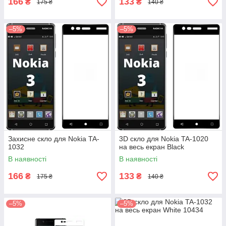
166
133
₴
₴
175 ₴
140 ₴
–5%
–5%
Захисне скло для Nokia TA-
3D скло для Nokia TA-1020
1032
на весь екран Black
В наявності
В наявності
166
133
₴
₴
175 ₴
140 ₴
–5%
–5%