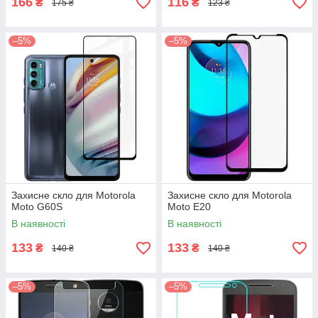
166
116
₴
₴
175 ₴
123 ₴
–5%
–5%
Захисне скло для Motorola
Захисне скло для Motorola
Moto G60S
Moto E20
В наявності
В наявності
133
133
₴
₴
140 ₴
140 ₴
–5%
–5%