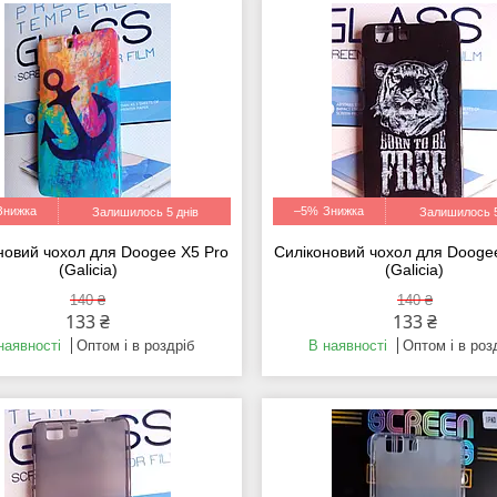
–5%
Залишилось 5 днів
Залишилось 5
новий чохол для Doogee X5 Pro
Силіконовий чохол для Dooge
(Galicia)
(Galicia)
140 ₴
140 ₴
133 ₴
133 ₴
наявності
Оптом і в роздріб
В наявності
Оптом і в роз