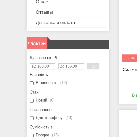
О нас
Отзывы
Доставка и оплата
Фільтри
Діапазон цін, ₴
–5%
Силіко
Наявність
В наявності
12
Стан
В 
Новий
6
Призначення
Для телефону
13
Сумісність з
Doogee
13