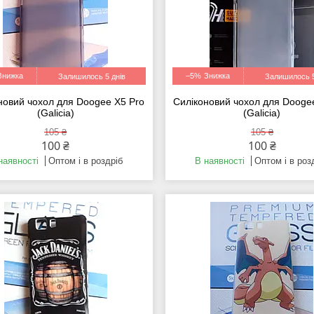
–5%
Залишилось 5 днів
Залишилось 5
новий чохол для Doogee X5 Pro
Силіконовий чохол для Dooge
(Galicia)
(Galicia)
105 ₴
105 ₴
100 ₴
100 ₴
наявності
Оптом і в роздріб
В наявності
Оптом і в роз