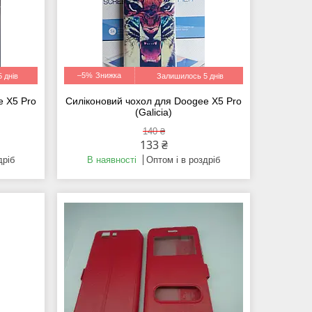
–5%
 днів
Залишилось 5 днів
e X5 Pro
Силіконовий чохол для Doogee X5 Pro
(Galicia)
140 ₴
133 ₴
дріб
В наявності
Оптом і в роздріб