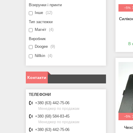
Візерунки і принти
–5%
Інше
12
Силіко
Тип застежки
Магніт
4
Виробник
В 
Doogee
9
Nillkin
4
Контакти
+380 (63) 442-75-06
Менеджер по продажам
+380 (68) 584-83-45
–5%
Менеджер по продажам
Чехо
+380 (63) 442-75-06