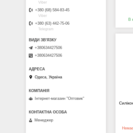
Viber
+380 (68) 584-83-45
Viber
В 
+380 (63) 442-75-06
Telegram
+380634427506
+380634427506
Одеса, Україна
Інтернет-магазин "Оптовик"
Силіко
Менеджер
Немає