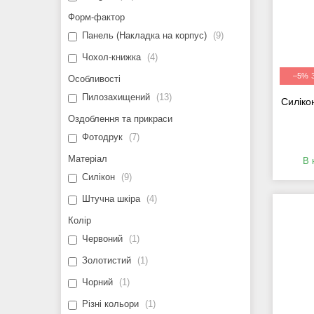
Форм-фактор
Панель (Накладка на корпус)
9
Чохол-книжка
4
–5%
Особливості
Пилозахищений
13
Силіко
Оздоблення та прикраси
Фотодрук
7
Матеріал
В 
Силікон
9
Штучна шкіра
4
Колір
Червоний
1
Золотистий
1
Чорний
1
Різні кольори
1