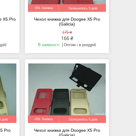
–5%
Залишилось 5 днів
e X5 Pro
Чехол книжка для Doogee X5 Pro
(Galicia)
175 ₴
166 ₴
дріб
В наявності
Оптом і в роздріб
–5%
 днів
Залишилось 5 днів
5 Pro
Чехол книжка для Doogee X5 Pro
(Galicia)