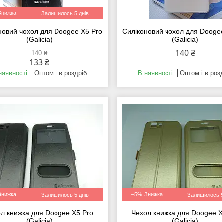
Залишилось 5 днів
новий чохол для Doogee X5 Pro
Силіконовий чохол для Dooge
(Galicia)
(Galicia)
140 ₴
140 ₴
133 ₴
наявності
Оптом і в роздріб
В наявності
Оптом і в роз
–5%
Залишилось 5 днів
Залишилось 5
л книжка для Doogee X5 Pro
Чехол книжка для Doogee X
(Galicia)
(Galicia)