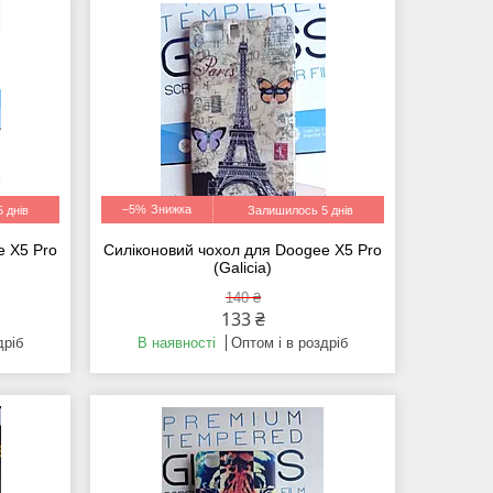
–5%
 днів
Залишилось 5 днів
e X5 Pro
Силіконовий чохол для Doogee X5 Pro
(Galicia)
140 ₴
133 ₴
дріб
В наявності
Оптом і в роздріб