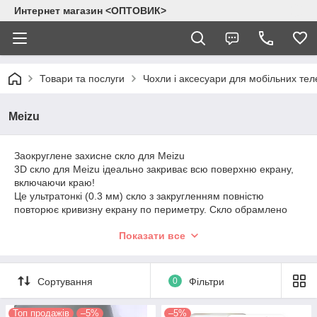
Интернет магазин <ОПТОВИК>
Товари та послуги
Чохли і аксесуари для мобільних тел
Meizu
Заокруглене захисне скло для Meizu
3D скло для Meizu ідеально закриває всю поверхню екрану,
включаючи краю!
Це ультратонкі (0.3 мм) скло з закругленням повністю
повторює кривизну екрану по периметру. Скло обрамлено
кольоровий тонкою рамкою. Ви можете вибрати скло у тон
Показати все
Вашого смартфона або зробити його унікальним, підібравши
рамку
з відзнакою кольору
від корпусу Meizu. Дане скло буде
захищати Ваш смартфон від будь-яких пошкоджень: сколів,
тріщин і подряпин.
Сортування
0
Фільтри
Топ продажів
–5%
–5%