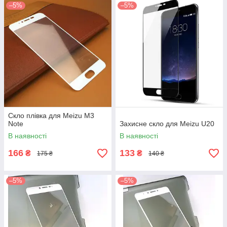
–5%
–5%
Скло плівка для Meizu M3
Note
Захисне скло для Meizu U20
В наявності
В наявності
166
133
₴
₴
175 ₴
140 ₴
–5%
–5%